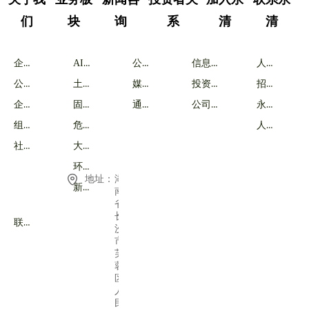
们
块
询
系
清
清
企业简介
AI智能体
公司新闻
信息披露
人才战略
公司战略
土壤修复
媒体报道
投资者交流
招聘岗位
企业荣耀
固废处理
通知公告
公司治理
永清福利
组织架构
危废处置
人才激励
社会责任
大气治理
环境咨询
地址：
湖
新能源
南
省
长
联系永清
沙
市
芙
蓉
区
人
民