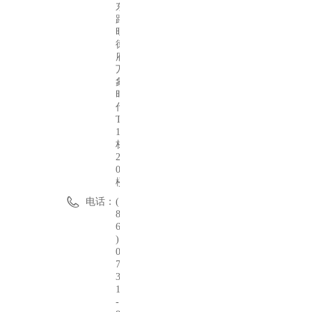
东
路
旺
德
府
万
象
时
代
T
1
栋
2
0
楼
电话：
(
8
6
)
0
7
3
1
-