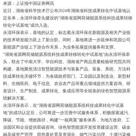
来源：上证报中国证券网讯
近日，湖南省科学技术厅公布2024年湖南省科技成果转化中试基地认
定名单，永清环保牵头建设的“湖南省源网荷储能源系统科技成果转移
转化中试基地”成功入选。
永清环保表示，基地的认定，标志着永清环保在新能源及相关产业链
的技术研发能力跃上了新台阶。同时，基地将进一步延伸和巩固公司
新能源产业链上下游合作关系，为业务拓展提供服务和支撑。
“湖南省源网荷储能源系统科技成果转移转化中试基地”由永清环保牵
头，联合了中南大学、华自科技、湖南省产商品质量检验研究院共同
构建。基地聚焦清洁智慧能源技术与装备产品、装备、系统、方法科
技成果转化关键环节，为各级政府部门、工业园以及制造业、新型材
料、生物医药、电子信息、农业农产品等重点领域提供方案咨询、研
发设计、生产制造、成果转化、集成应用等全链条的绿色智慧能源系
统解决方案。
永清环保表示，在“湖南省源网荷储能源系统科技成果转化中试基
地”的成功认定后，公司将进一步完善中试服务体系，积极探索减污、
降碳、节能、增效路径，构建“一核两翼”服务体系，为地方政府、工
业园区和企业提供双碳咨询、绿色智慧能源开发投资建设运营、碳金
融及碳资产管理、固危废处置及资源化、烟气污染治理、土壤污染修