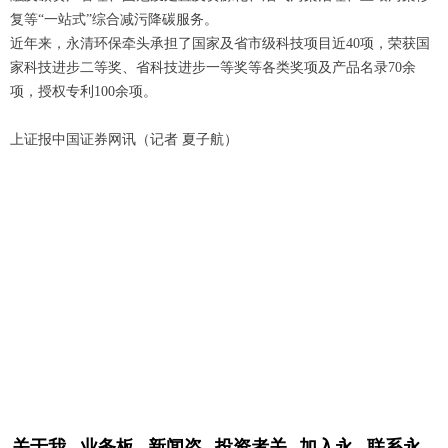
复等“一站式”综合减污降碳服务。
近年来，永清环保牵头承担了国家及省市级科技项目近40项，荣获国
家科技进步二等奖、省科技进步一等奖等各类奖项及产品名录70余
项，授权专利100余项。
上证报中国证券网讯（记者 夏子航）
关于我
业务板
新闻咨
投资者关
加入永
联系永