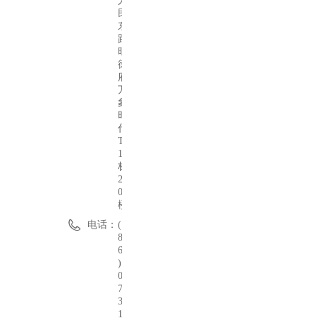
人
民
东
路
旺
德
府
万
象
时
代
T
1
栋
2
0
楼
电话：
(
8
6
)
0
7
3
1