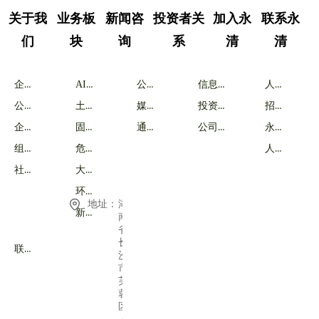
关于我
业务板
新闻咨
投资者关
加入永
联系永
们
块
询
系
清
清
企业简介
AI智能体
公司新闻
信息披露
人才战略
公司战略
土壤修复
媒体报道
投资者交流
招聘岗位
企业荣耀
固废处理
通知公告
公司治理
永清福利
组织架构
危废处置
人才激励
社会责任
大气治理
环境咨询
地址：
湖
新能源
南
省
长
联系永清
沙
市
芙
蓉
区